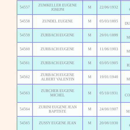
ZUMKELLER EUGENE
54557
M
22/06/1932
JOSEPH
54558
ZUNDEL EUGENE
M
05/03/1895
DU
54559
ZURBACH EUGENE
M
29/01/1899
M
54560
ZURBACH EUGENE
M
11/06/1903
M
54561
ZURBACH EUGENE
M
03/05/1905
R
ZURBACH EUGENE
54562
M
19/01/1940
ALBERT VALENTIN
M
ZURCHER EUGENE
54563
M
05/10/1931
MICHEL
CO
ZURINI EUGENE JEAN
54564
M
24/06/1907
BAPTISTE
M
54565
ZUSSY EUGENE JEAN
M
20/06/1930