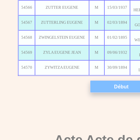
54566
ZUTTER EUGENE
M
15/03/1937
HE
54567
ZUTTERLING EUGENE
M
02/03/1894
G
54568
ZWINGELSTEIN EUGENE
M
01/02/1895
WI
54569
ZYLA EUGENE JEAN
M
09/06/1932
54570
ZYWITZA EUGENE
M
30/09/1894
Acte Acte de 