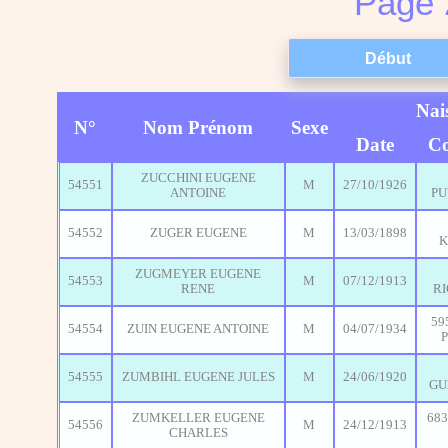
Page 
Nai
N°
Nom Prénom
Sexe
Date
C
ZUCCHINI EUGENE
54551
M
27/10/1926
ANTOINE
PU
54552
ZUGER EUGENE
M
13/03/1898
K
ZUGMEYER EUGENE
54553
M
07/12/1913
RENE
R
59
54554
ZUIN EUGENE ANTOINE
M
04/07/1934
54555
ZUMBIHL EUGENE JULES
M
24/06/1920
GU
ZUMKELLER EUGENE
683
54556
M
24/12/1913
CHARLES