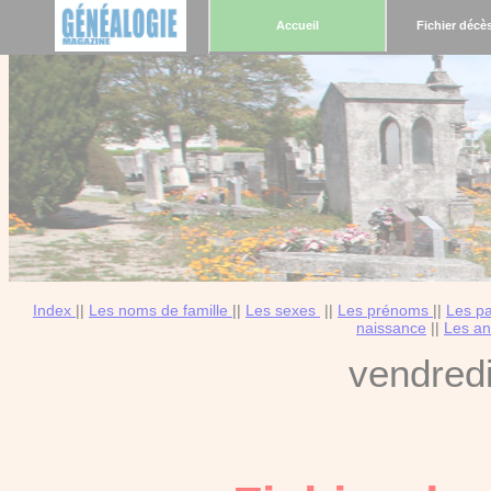
Accueil
Fichier décè
Index
||
Les noms de famille
||
Les sexes
||
Les prénoms
||
Les p
naissance
||
Les an
vendred