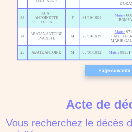
FERDINAND
D'ORA
ABAT
Mairie
660
23
ANTOINETTE
F
31/10/1901
BOMPA
LUCIA
Mairie
971
ABATAN ANTOINE
24
M
26/10/1929
CAPESTERR
EVARISTE
MARIE-GA
25
ABATE ANTOINE
M
05/01/1932
Mairie
99351 
Acte de dé
Vous recherchez le décès d