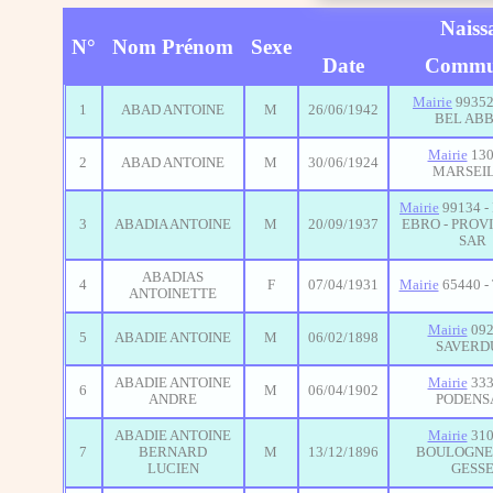
Naiss
N°
Nom Prénom
Sexe
Date
Commu
Mairie
99352 
1
ABAD ANTOINE
M
26/06/1942
BEL AB
Mairie
130
2
ABAD ANTOINE
M
30/06/1924
MARSEI
Mairie
99134 -
3
ABADIA ANTOINE
M
20/09/1937
EBRO - PROV
SAR
ABADIAS
4
F
07/04/1931
Mairie
65440 -
ANTOINETTE
Mairie
092
5
ABADIE ANTOINE
M
06/02/1898
SAVERD
ABADIE ANTOINE
Mairie
333
6
M
06/04/1902
ANDRE
PODENS
ABADIE ANTOINE
Mairie
310
7
BERNARD
M
13/12/1896
BOULOGNE
LUCIEN
GESS