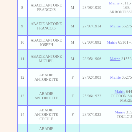
Mairie
75116 
ABADIE ANTOINE
8
M
28/08/1959
16E
FRANCOIS
ARRONDISS
ABADIE ANTOINE
9
M
27/07/1914
Mairie
65275 
FRANCOIS
ABADIE ANTOINE
10
M
02/03/1892
Mairie
65101 -
JOSEPH
ABADIE ANTOINE
11
M
28/05/1906
Mairie
31553 
MICHEL
ABADIE
12
F
27/02/1903
Mairie
65275 
ANTOINETTE
Mairie
644
ABADIE
13
F
25/06/1922
OLORON-SA
ANTOINETTE
MARI
ABADIE
Mairie
315
14
ANTOINETTE
F
23/07/1922
TOULOU
CECILE
ABADIE