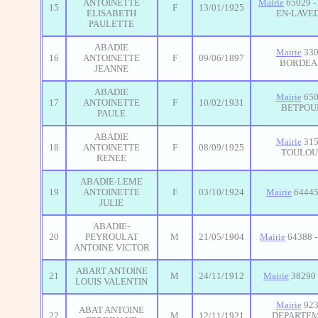
ANTOINETTE
Mairie
65029 -
15
F
13/01/1925
ELISABETH
EN-LAVE
PAULETTE
ABADIE
Mairie
330
16
ANTOINETTE
F
09/06/1897
BORDEA
JEANNE
ABADIE
Mairie
650
17
ANTOINETTE
F
10/02/1931
BETPOU
PAULE
ABADIE
Mairie
315
18
ANTOINETTE
F
08/09/1925
TOULOU
RENEE
ABADIE-LEME
19
ANTOINETTE
F
03/10/1924
Mairie
64445
JULIE
ABADIE-
20
PEYROULAT
M
21/05/1904
Mairie
64388 
ANTOINE VICTOR
ABART ANTOINE
21
M
24/11/1912
Mairie
38290 
LOUIS VALENTIN
Mairie
923
ABAT ANTOINE
22
M
12/11/1921
DEPARTE