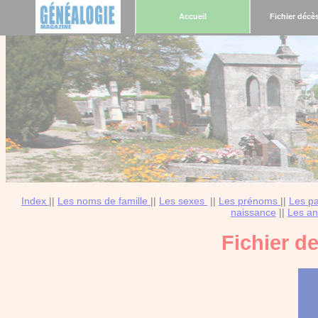
Accueil
Fichier décè
Index
||
Les noms de famille
||
Les sexes
||
Les prénoms
||
Les p
naissance
||
Les an
Fichier d