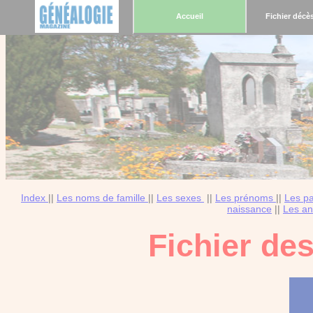
Accueil
Fichier décè
Index
||
Les noms de famille
||
Les sexes
||
Les prénoms
||
Les p
naissance
||
Les an
Fichier de