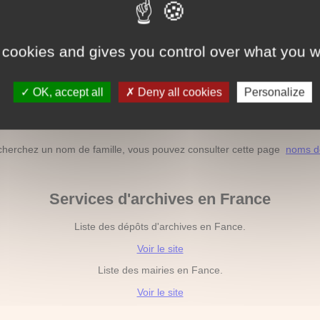
Acte de décès hors France
ssortissant français décédé à l'étranger, vous pouvez consulter cette
 cookies and gives you control over what you w
Liste des décès par nom de famille
OK, accept all
Deny all cookies
Personalize
hez le décès par nom de famille, vous pouvez consulter cette page
no
Liste des noms de famille
cherchez un nom de famille, vous pouvez consulter cette page
noms de
Services d'archives en France
Liste des dépôts d'archives en Fance.
Voir le site
Liste des mairies en Fance.
Voir le site