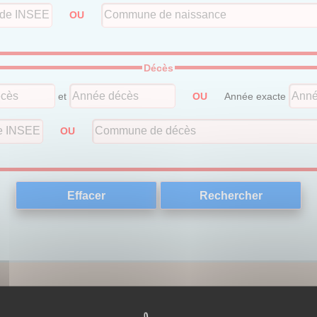
OU
Décès
et
OU
Année exacte
OU