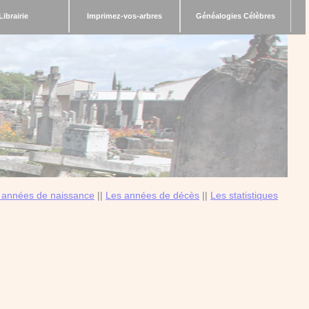
Librairie
Imprimez-vos-arbres
Généalogies Célèbres
 années de naissance
||
Les années de décès
||
Les statistiques