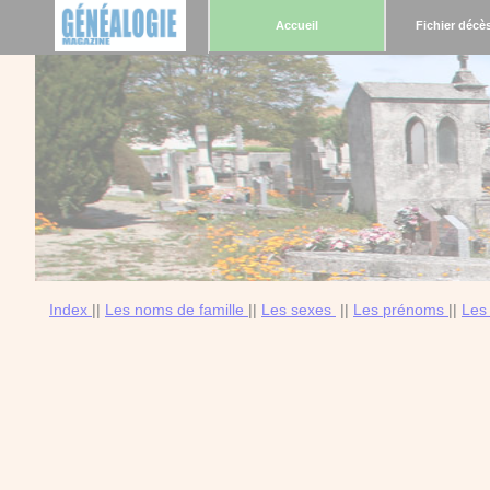
Accueil
Fichier décè
Index
||
Les noms de famille
||
Les sexes
||
Les prénoms
||
Les