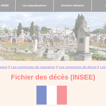
s INSEE
Les naturalisations
Archives militaires
 pays
||
Les communes de naissance
||
Les communes de décès
||
Les
Fichier des décès (INSEE)