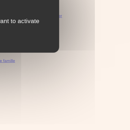
 page
décès de français à l'étranger
ant to activate
ms de famille
 famille