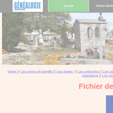
Accueil
Fichier décè
Index
||
Les noms de famille
||
Les sexes
||
Les prénoms
||
Les p
naissance
||
Les an
Fichier d