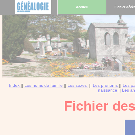
Accueil
Fichier décè
Index
||
Les noms de famille
||
Les sexes
||
Les prénoms
||
Les p
naissance
||
Les an
Fichier de