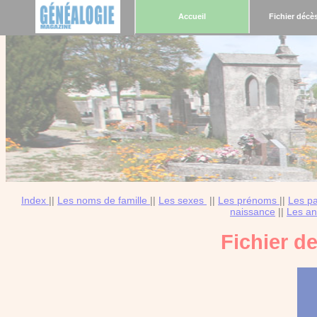
Accueil
Fichier décè
Index
||
Les noms de famille
||
Les sexes
||
Les prénoms
||
Les p
naissance
||
Les an
Fichier d