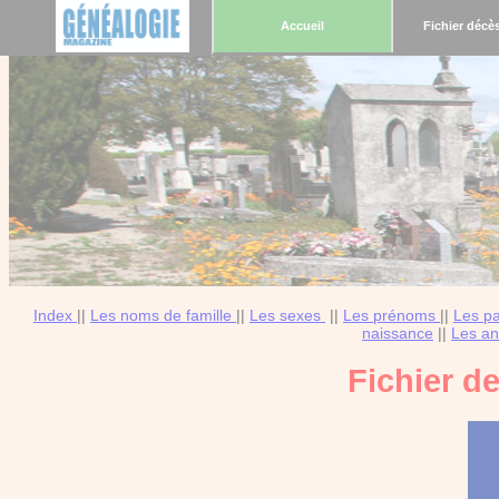
Accueil
Fichier décè
Index
||
Les noms de famille
||
Les sexes
||
Les prénoms
||
Les p
naissance
||
Les an
Fichier d