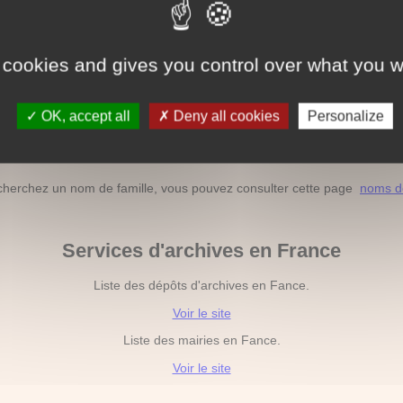
Acte de décès hors France
ssortissant français décédé à l'étranger, vous pouvez consulter cette
 cookies and gives you control over what you w
Liste des décès par nom de famille
OK, accept all
Deny all cookies
Personalize
hez le décès par nom de famille, vous pouvez consulter cette page
no
Liste des noms de famille
cherchez un nom de famille, vous pouvez consulter cette page
noms de
Services d'archives en France
Liste des dépôts d'archives en Fance.
Voir le site
Liste des mairies en Fance.
Voir le site