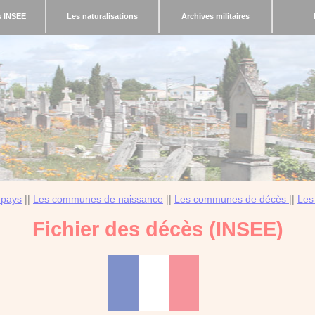
s INSEE
Les naturalisations
Archives militaires
 pays
||
Les communes de naissance
||
Les communes de décès
||
Les
Fichier des décès (INSEE)