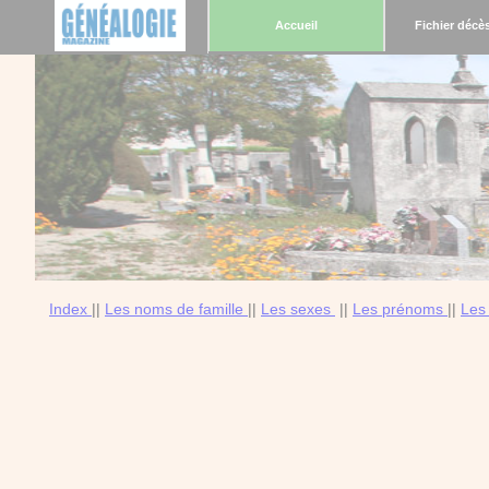
Accueil
Fichier décè
Index
||
Les noms de famille
||
Les sexes
||
Les prénoms
||
Les