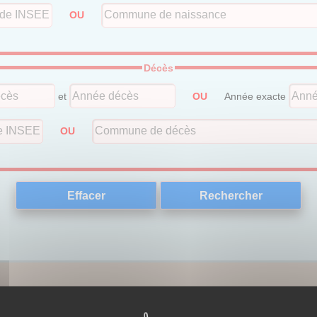
OU
Décès
et
OU
Année exacte
OU