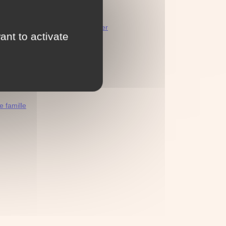
 page
décès de français à l'étranger
ant to activate
ms de famille
 famille