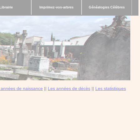
Librairie
Imprimez-vos-arbres
Généalogies Célèbres
 années de naissance
||
Les années de décès
||
Les statistiques