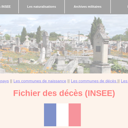
s INSEE
Les naturalisations
Archives militaires
 pays
||
Les communes de naissance
||
Les communes de décès
||
Les
Fichier des décès (INSEE)