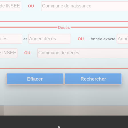
OU
Décès
et
OU
Année exacte
OU