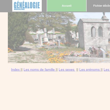
Accueil
Fichier décè
Index
||
Les noms de famille
||
Les sexes
||
Les prénoms
||
Les