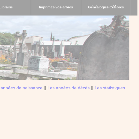
Librairie
Imprimez-vos-arbres
Généalogies Célèbres
 années de naissance
||
Les années de décès
||
Les statistiques