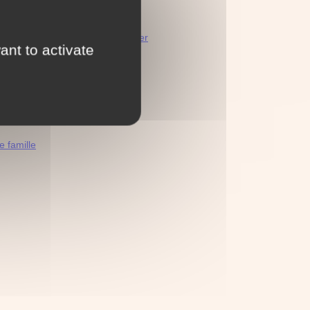
 page
décès de français à l'étranger
ant to activate
ms de famille
 famille