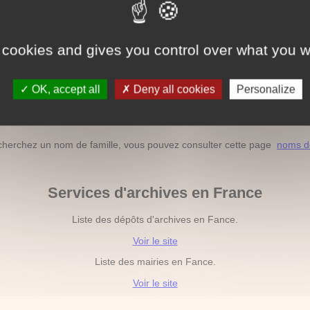
Acte de décès hors France
ssortissant français décédé à l'étranger, vous pouvez consulter cette
 cookies and gives you control over what you w
Liste des décès par nom de famille
OK, accept all
Deny all cookies
Personalize
hez le décès par nom de famille, vous pouvez consulter cette page
no
Liste des noms de famille
cherchez un nom de famille, vous pouvez consulter cette page
noms de
Services d'archives en France
Liste des dépôts d'archives en Fance.
Voir le site
Liste des mairies en Fance.
Voir le site