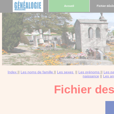
Accueil
Fichier décè
Index
||
Les noms de famille
||
Les sexes
||
Les prénoms
||
Les p
naissance
||
Les an
Fichier de