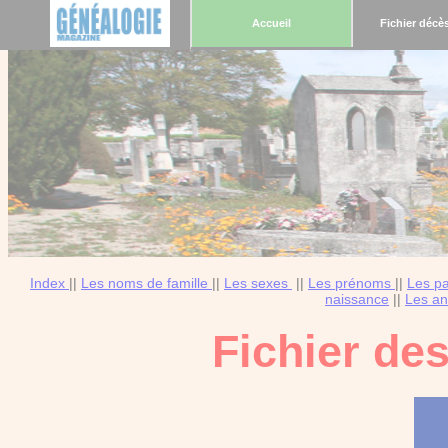
Accueil
Fichier décè
Index
||
Les noms de famille
||
Les sexes
||
Les prénoms
||
Les p
naissance
||
Les an
Fichier de