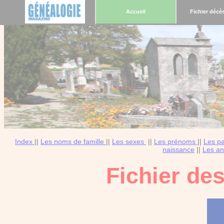
Accueil
Fichier décè
Index
||
Les noms de famille
||
Les sexes
||
Les prénoms
||
Les p
naissance
||
Les an
Fichier de