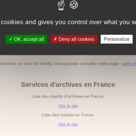
Acte de décès hors France
ssortissant français décédé à l'étranger, vous pouvez consulter cette
 cookies and gives you control over what you w
Liste des décès par nom de famille
OK, accept all
Deny all cookies
Personalize
hez le décès par nom de famille, vous pouvez consulter cette page
no
Liste des noms de famille
cherchez un nom de famille, vous pouvez consulter cette page
noms de
Services d'archives en France
Liste des dépôts d'archives en Fance.
Voir le site
Liste des mairies en Fance.
Voir le site