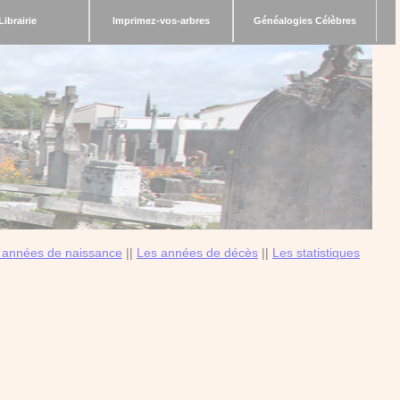
Librairie
Imprimez-vos-arbres
Généalogies Célèbres
 années de naissance
||
Les années de décès
||
Les statistiques