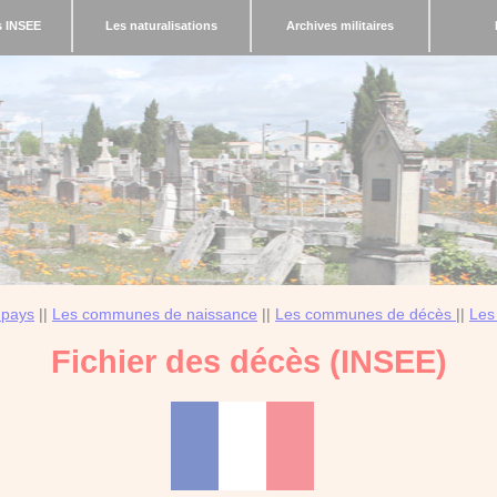
s INSEE
Les naturalisations
Archives militaires
 pays
||
Les communes de naissance
||
Les communes de décès
||
Les
Fichier des décès (INSEE)