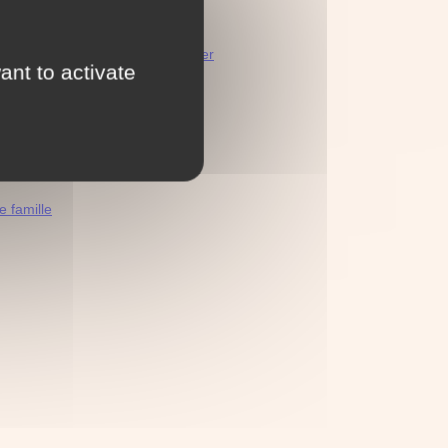
 page
décès de français à l'étranger
ant to activate
ms de famille
 famille