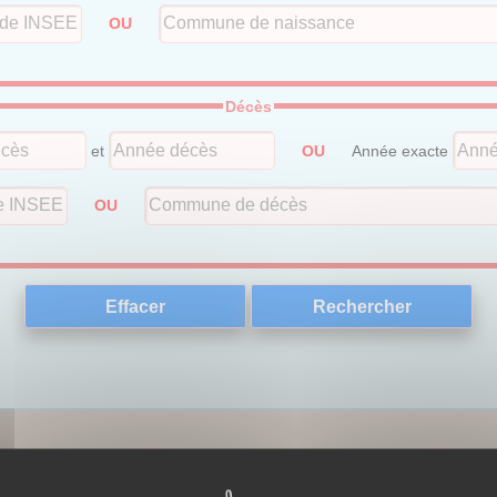
OU
Décès
et
OU
Année exacte
OU