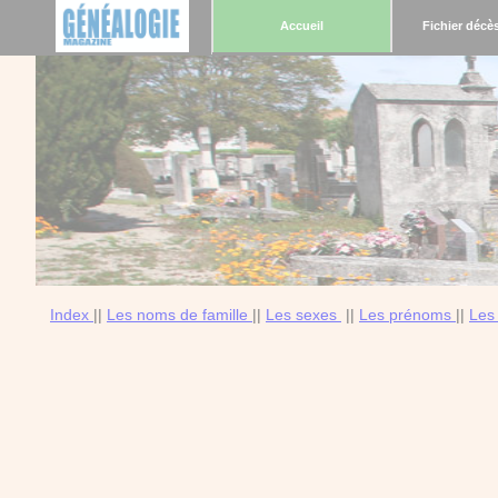
Accueil
Fichier décè
Index
||
Les noms de famille
||
Les sexes
||
Les prénoms
||
Les