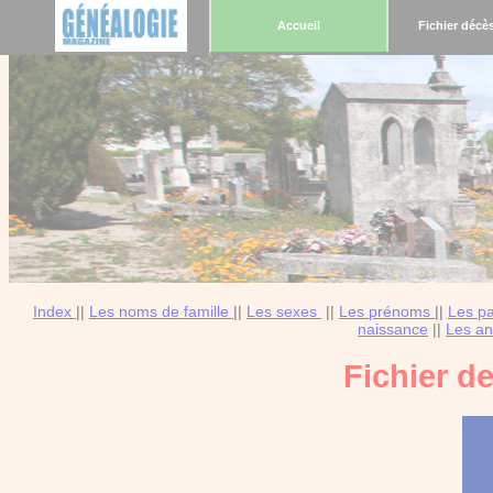
Accueil
Fichier décè
Index
||
Les noms de famille
||
Les sexes
||
Les prénoms
||
Les p
naissance
||
Les an
Fichier d