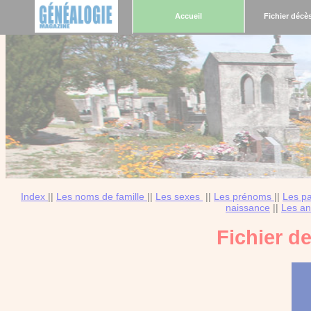
Accueil
Fichier décè
Index
||
Les noms de famille
||
Les sexes
||
Les prénoms
||
Les p
naissance
||
Les an
Fichier d