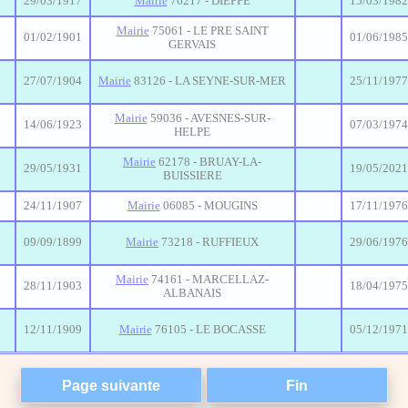
29/03/1917
Mairie
76217 - DIEPPE
15/03/1982
Mairie
75061 - LE PRE SAINT
01/02/1901
01/06/1985
GERVAIS
27/07/1904
Mairie
83126 - LA SEYNE-SUR-MER
25/11/1977
Mairie
59036 - AVESNES-SUR-
14/06/1923
07/03/1974
HELPE
Mairie
62178 - BRUAY-LA-
29/05/1931
19/05/2021
BUISSIERE
24/11/1907
Mairie
06085 - MOUGINS
17/11/1976
09/09/1899
Mairie
73218 - RUFFIEUX
29/06/1976
Mairie
74161 - MARCELLAZ-
28/11/1903
18/04/1975
ALBANAIS
12/11/1909
Mairie
76105 - LE BOCASSE
05/12/1971