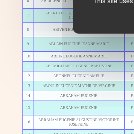
This site uses
6
ABERLENC EUGENIE MARGUERITE ELISE
F
ABERT EUGENIE MARIE CHARLOTTE
7
F
LUCIENNE
8
ABIVEN EUGENIE CAROLINE
F
9
ABLAIN EUGENIE JEANNE MARIE
F
10
ABLINE EUGENIE ANNE MARIE
F
11
ABOMIGLIANO EUGENIE BAPTISTINE
F
12
ABONNEL EUGENIE AMELIE
F
13
ABOULIN EUGENIE MATHILDE VIRGINIE
F
14
ABRAHAM EUGENIE
F
15
ABRAHAM EUGENIE
F
ABRAHAM EUGENIE AUGUSTINE VICTORINE
16
F
JOSEPHINE