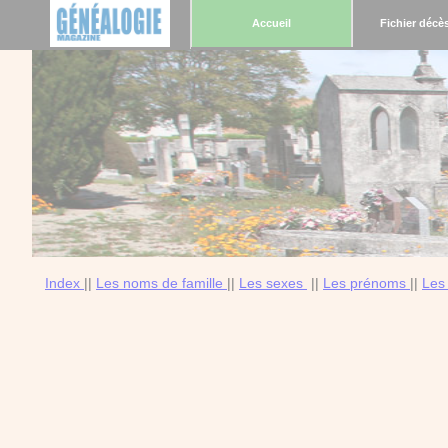
Accueil
Fichier décè
Index
||
Les noms de famille
||
Les sexes
||
Les prénoms
||
Les