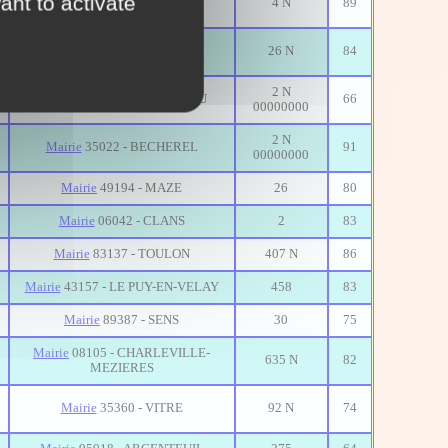
ant to activate
4 N
89
ROSIERS
Mairie
17200 - LAGORD
26 N
84
2 N
Mairie
29103 - LANDERNEAU
66
00000000
2 N
Mairie
35022 - BECHEREL
91
00000000
Mairie
49194 - MAZE
26
80
Mairie
06042 - CLANS
2
83
Mairie
83137 - TOULON
407 N
86
Mairie
43157 - LE PUY-EN-VELAY
458
83
Mairie
89387 - SENS
30
75
Mairie
08105 - CHARLEVILLE-
635 N
82
MEZIERES
Mairie
35360 - VITRE
92 N
74