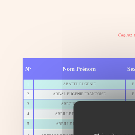
Cliquez 
N°
Nom Prénom
Se
1
ABATTU EUGENIE
F
2
ABBAL EUGENIE FRANCOISE
F
3
ABEGUILE EUGENIE
F
4
ABEILLE EUGENIE CELINA
F
5
ABEILLE EUGENIE MARIE
F