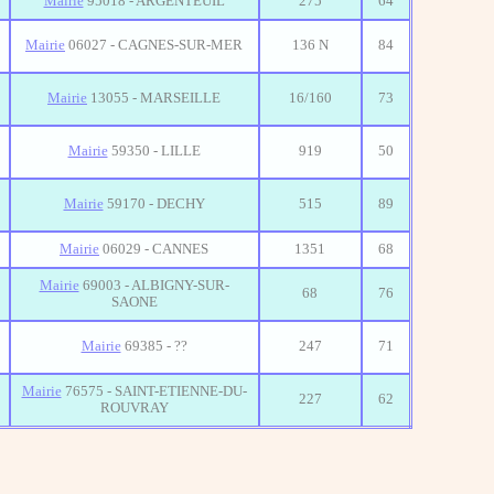
Mairie
95018 - ARGENTEUIL
275
64
Mairie
06027 - CAGNES-SUR-MER
136 N
84
Mairie
13055 - MARSEILLE
16/160
73
Mairie
59350 - LILLE
919
50
Mairie
59170 - DECHY
515
89
Mairie
06029 - CANNES
1351
68
Mairie
69003 - ALBIGNY-SUR-
68
76
SAONE
Mairie
69385 - ??
247
71
Mairie
76575 - SAINT-ETIENNE-DU-
227
62
ROUVRAY