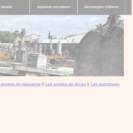
Librairie
Imprimez-vos-arbres
Généalogies Célèbres
 années de naissance
||
Les années de décès
||
Les statistiques