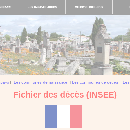
s INSEE
Les naturalisations
Archives militaires
 pays
||
Les communes de naissance
||
Les communes de décès
||
Les
Fichier des décès (INSEE)