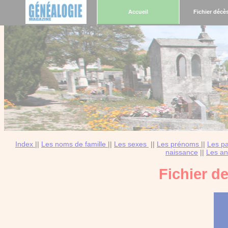
Accueil
Fichier décè
Index
||
Les noms de famille
||
Les sexes
||
Les prénoms
||
Les p
naissance
||
Les an
Fichier d