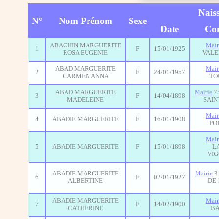
Nais
N°
Nom Prénom
Sexe
Date
Co
ABACHIN MARGUERITE
Mair
1
F
15/01/1925
ROSA EUGENIE
VALE
ABAD MARGUERITE
Mair
2
F
24/01/1957
CARMEN ANNA
TO
ABAD MARGUERITE
Mairie
75
3
F
14/04/1898
MADELEINE
SAIN
Mair
4
ABADIE MARGUERITE
F
16/01/1908
PO
Mair
5
ABADIE MARGUERITE
F
15/01/1898
LA
VI
ABADIE MARGUERITE
Mairie
31
6
F
02/01/1927
ALBERTINE
DE-
ABADIE MARGUERITE
Mair
7
F
14/02/1900
CATHERINE
B