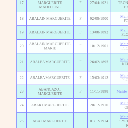
17
MARGUERITE
F
27/04/1921
TRON
MADELEINE
B
Mair
18
ABALAIN MARGUERITE
F
02/08/1900
F
Mair
19
ABALAIN MARGUERITE
F
13/08/1892
PL
ABALAIN MARGUERITE
Mair
20
F
10/12/1901
MARIE
PL
Mair
21
ABALEA MARGUERITE
F
26/02/1895
KE
Mair
22
ABALEA MARGUERITE
F
15/03/1912
PL
ABANCAZOT
23
F
11/11/1898
Mairie
MARGUERITE
Mair
24
ABART MARGUERITE
F
20/12/1910
O
Mair
25
ABAT MARGUERITE
F
01/12/1914
PEYRE