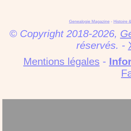
Genealogie Magazine
-
Histoire 
© Copyright 2018-2026,
Gé
réservés. -
Mentions légales
-
Info
F