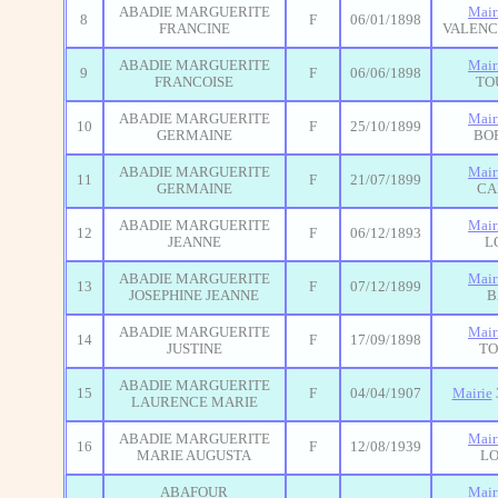
ABADIE MARGUERITE
Mair
8
F
06/01/1898
FRANCINE
VALENC
ABADIE MARGUERITE
Mair
9
F
06/06/1898
FRANCOISE
TO
ABADIE MARGUERITE
Mair
10
F
25/10/1899
GERMAINE
BO
ABADIE MARGUERITE
Mair
11
F
21/07/1899
GERMAINE
CA
ABADIE MARGUERITE
Mair
12
F
06/12/1893
JEANNE
L
ABADIE MARGUERITE
Mair
13
F
07/12/1899
JOSEPHINE JEANNE
B
ABADIE MARGUERITE
Mair
14
F
17/09/1898
JUSTINE
T
ABADIE MARGUERITE
15
F
04/04/1907
Mairie
LAURENCE MARIE
ABADIE MARGUERITE
Mair
16
F
12/08/1939
MARIE AUGUSTA
L
ABAFOUR
Mair