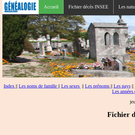
Accueil
Fichier décès INSEE
Les natu
Index
||
Les noms de famille
||
Les sexes
||
Les prénoms
||
Les pays
||
Les années 
je
Fichier 