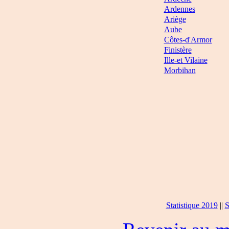
Ardennes
Ariège
Aube
Côtes-d'Armor
Finistère
Ille-et Vilaine
Morbihan
Statistique 2019
||
S