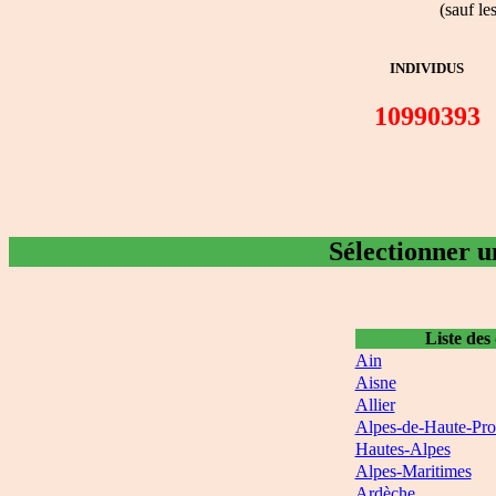
(sauf l
INDIVIDUS
10990393
Sélectionner u
Liste des
Ain
Aisne
Allier
Alpes-de-Haute-Pr
Hautes-Alpes
Alpes-Maritimes
Ardèche